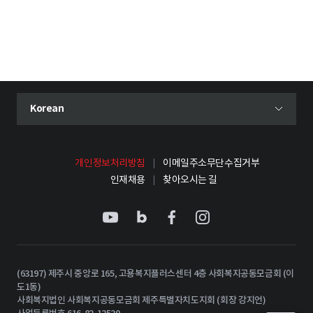
현재 선택된 언어
Korean
언어 선택 메뉴 열기
개인정보처리방침
이메일주소무단수집거부
인재채용
찾아오시는 길
(63197) 제주시 중앙로 165, 고용복지플러스센터 4층 사회복지공동모금회 (이
도1동)
사회복지법인 사회복지공동모금회 제주특별자치도지회 (회장 강지언)